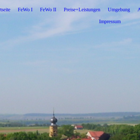
tseite
FeWo I
FeWo II
Preise+Leistungen
Umgebung
A
Impressum